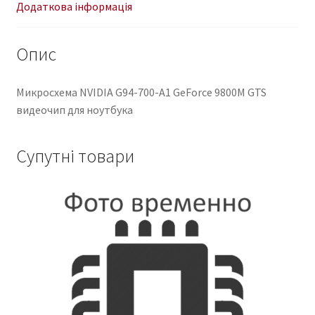
кількість
Додаткова інформація
Опис
Микросхема NVIDIA G94-700-A1 GeForce 9800M GTS
видеочип для ноутбука
Супутні товари