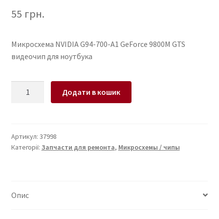
55
грн.
Микросхема NVIDIA G94-700-A1 GeForce 9800M GTS
видеочип для ноутбука
Микросхема
Додати в кошик
NVIDIA
G94-
700-
A1
Артикул:
37998
Категорії:
Запчасти для ремонта
,
Микросхемы / чипы
GeForce
9800M
GTS
видеочип
Опис
для
ноутбука