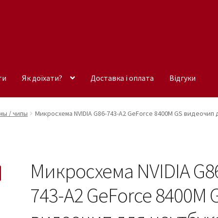
ти
Як доїхати?
Доставка і оплата
Відгуки
ы / чипы
Микросхема NVIDIA G86-743-A2 GeForce 8400M GS видеочип 
Микросхема NVIDIA G8
743-A2 GeForce 8400M 