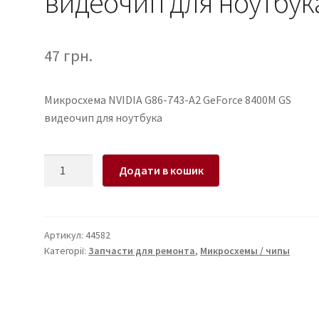
видеочип для ноутбук
47
грн.
Микросхема NVIDIA G86-743-A2 GeForce 8400M GS
видеочип для ноутбука
Микросхема
Додати в кошик
NVIDIA
G86-
743-
A2
Артикул:
44582
Категорії:
Запчасти для ремонта
,
Микросхемы / чипы
GeForce
8400M
GS
видеочип