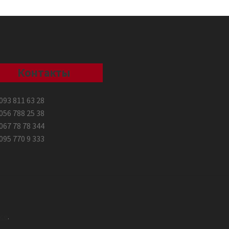
Контакты
093 811 63 28
056 788 25 38
067 78 78 344
095 770 9 333
ce
.