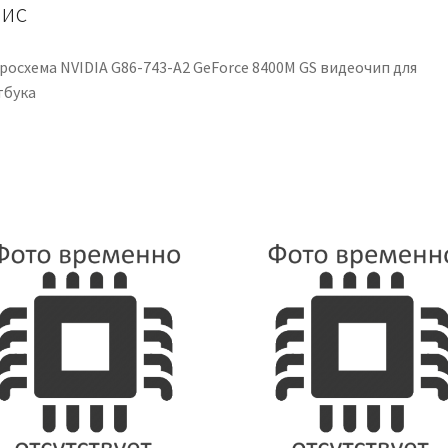
для
ис
ноутбука
кількість
росхема NVIDIA G86-743-A2 GeForce 8400M GS видеочип для
тбука