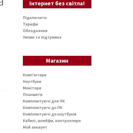
а
Інтернет без світла!
Підключити
Тарифи
Обладнання
Умови та підтримка
Магазин
Комп’ютери
Ноутбуки
Монітори
Планшети
Комплектуючі для ПК
Комплектуючі до ПК
Комплектуючі до ноутбуків
Кабелі, шлейфи, контроллери
Мой аккаунт