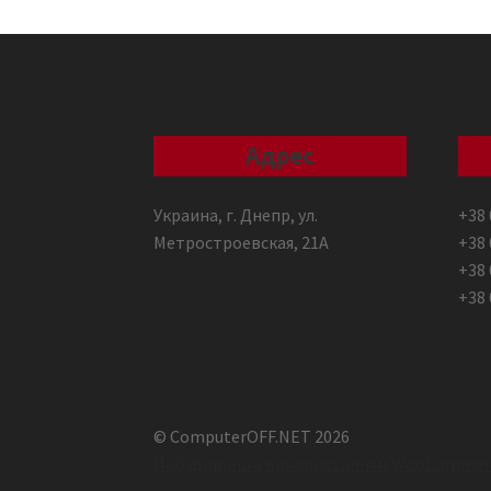
Адрес
Украина, г. Днепр, ул.
+38 
Метростроевская, 21А
+38 
+38 
+38 
© ComputerOFF.NET 2026
Побудовано з використанням WooCommer