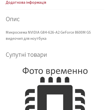
кількість
Додаткова інформація
Опис
Микросхема NVIDIA G84-626-A2 GeForce 8600M GS
видеочип для ноутбука
Супутні товари