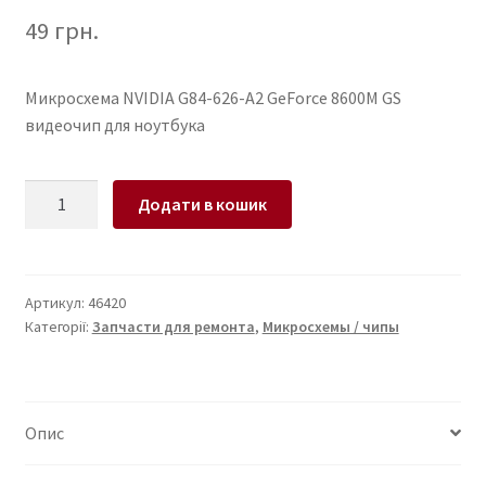
49
грн.
Микросхема NVIDIA G84-626-A2 GeForce 8600M GS
видеочип для ноутбука
Микросхема
Додати в кошик
NVIDIA
G84-
626-
A2
Артикул:
46420
Категорії:
Запчасти для ремонта
,
Микросхемы / чипы
GeForce
8600M
GS
видеочип
Опис
для
ноутбука