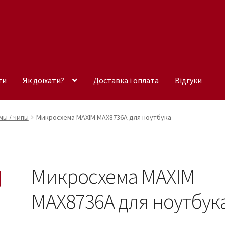
ти
Як доїхати?
Доставка і оплата
Відгуки
ы / чипы
Микросхема MAXIM MAX8736A для ноутбука
Микросхема MAXIM
MAX8736A для ноутбук