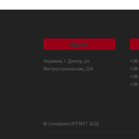
Адрес
Украина, г. Днепр, ул.
+38 
Метростроевская, 21А
+38 
+38 
+38 
© ComputerOFF.NET 2026
Побудовано з використанням WooCommer