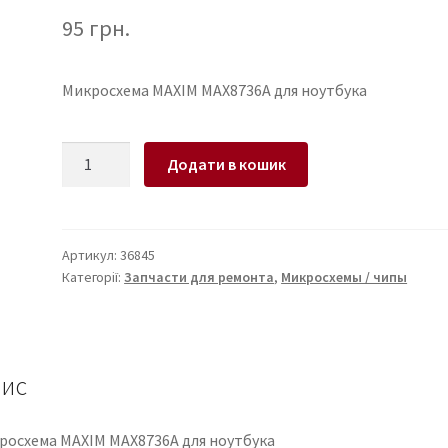
95
грн.
Микросхема MAXIM MAX8736A для ноутбука
Микросхема
Додати в кошик
MAXIM
MAX8736A
для
ноутбука
Артикул:
36845
Категорії:
Запчасти для ремонта
,
Микросхемы / чипы
кількість
ис
росхема MAXIM MAX8736A для ноутбука