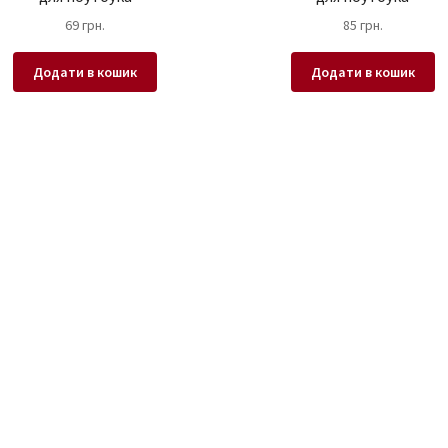
69
грн.
85
грн.
Додати в кошик
Додати в кошик