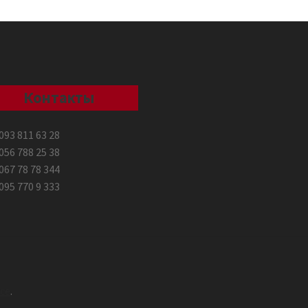
Контакты
093 811 63 28
056 788 25 38
067 78 78 344
095 770 9 333
ce
.