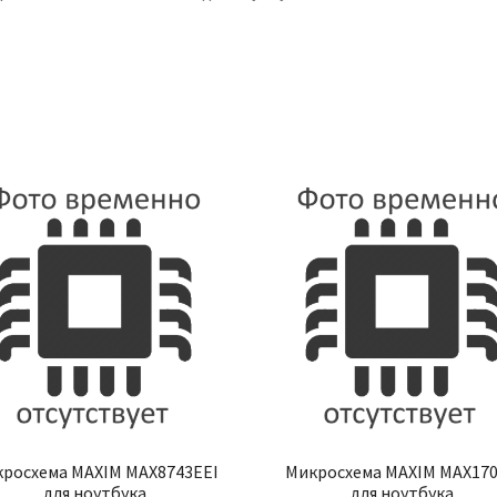
росхема MAXIM MAX8743EEI
Микросхема MAXIM MAX17
для ноутбука
для ноутбука