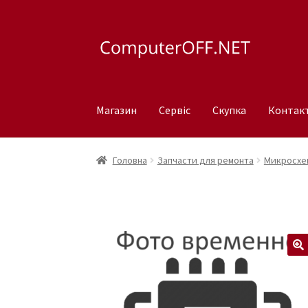
Перейти
Перейти
до
до
навігації
вмісту
Магазин
Сервіс
Скупка
Контак
Головна
Запчасти для ремонта
Микросхем
🔍