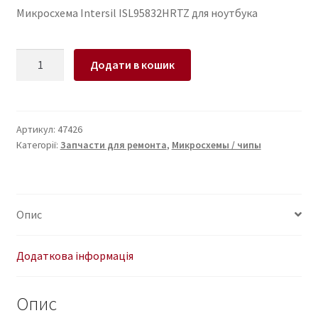
Микросхема Intersil ISL95832HRTZ для ноутбука
Микросхема
Додати в кошик
Intersil
ISL95832HRTZ
для
ноутбука
Артикул:
47426
Категорії:
Запчасти для ремонта
,
Микросхемы / чипы
кількість
Опис
Додаткова інформація
Опис