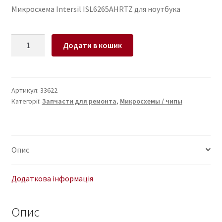
Микросхема Intersil ISL6265AHRTZ для ноутбука
Микросхема
Додати в кошик
Intersil
ISL6265AHRTZ
для
ноутбука
Артикул:
33622
Категорії:
Запчасти для ремонта
,
Микросхемы / чипы
кількість
Опис
Додаткова інформація
Опис