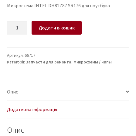
Микросхема INTEL DH82Z87 SR176 для ноутбука
Микросхема
Додати в кошик
INTEL
DH82Z87
SR176
для
Артикул:
66717
Категорії:
Запчасти для ремонта
,
Микросхемы / чипы
ноутбука
кількість
Опис
Додаткова інформація
Опис