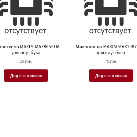
кросхема MAXIM MAX865EUA
Микросхема MAXIM MAX198
для ноутбука
для ноутбука
10
грн.
79
грн.
Додати в кошик
Додати в кошик