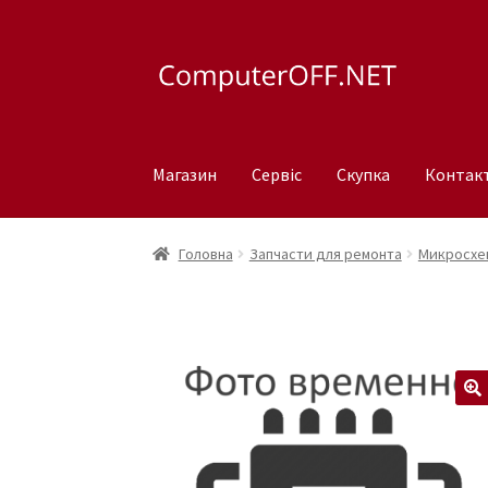
Перейти
Перейти
до
до
навігації
вмісту
Магазин
Сервіс
Скупка
Контак
Головна
Запчасти для ремонта
Микросхем
🔍