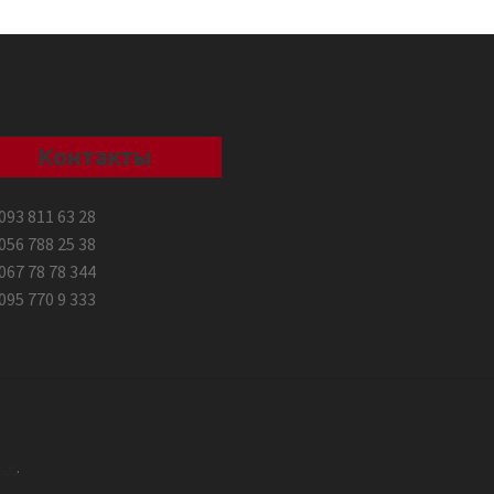
Контакты
093 811 63 28
056 788 25 38
067 78 78 344
095 770 9 333
ce
.