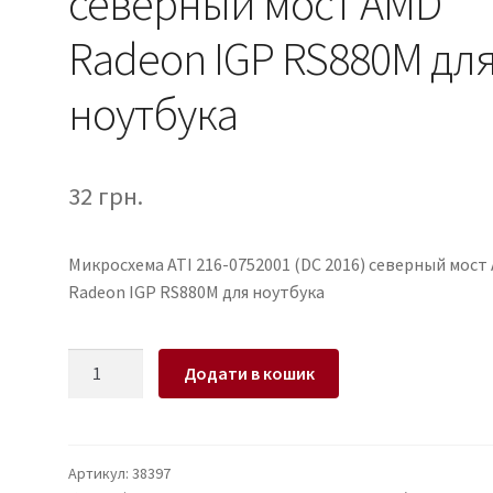
северный мост AMD
Radeon IGP RS880M дл
ноутбука
32
грн.
Микросхема ATI 216-0752001 (DC 2016) северный мост
Radeon IGP RS880M для ноутбука
Микросхема
Додати в кошик
ATI
216-
0752001
(DC
Артикул:
38397