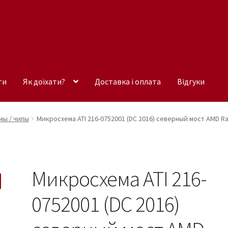
ти
Як доїхати?
Доставка і оплата
Відгуки
ы / чипы
Микросхема ATI 216-0752001 (DC 2016) северный мост AMD R
Микросхема ATI 216-
0752001 (DC 2016)