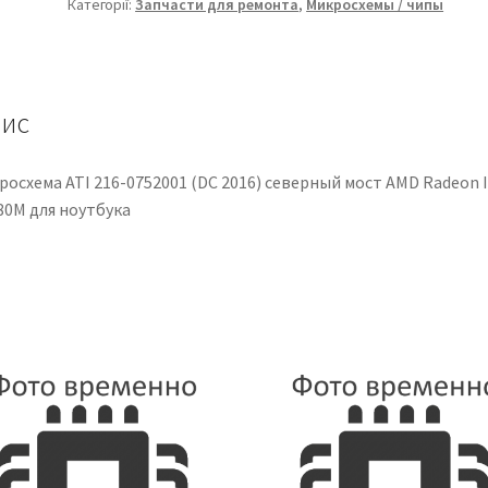
Категорії:
Запчасти для ремонта
,
Микросхемы / чипы
2016)
северный
мост
AMD
Radeon
ис
IGP
RS880M
росхема ATI 216-0752001 (DC 2016) северный мост AMD Radeon 
для
80M для ноутбука
ноутбука
кількість