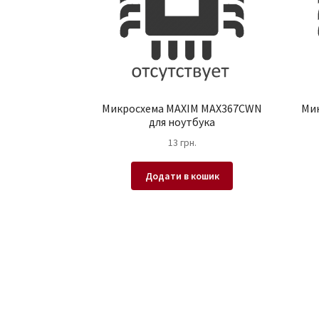
Микросхема MAXIM MAX367CWN
Ми
для ноутбука
13
грн.
Додати в кошик