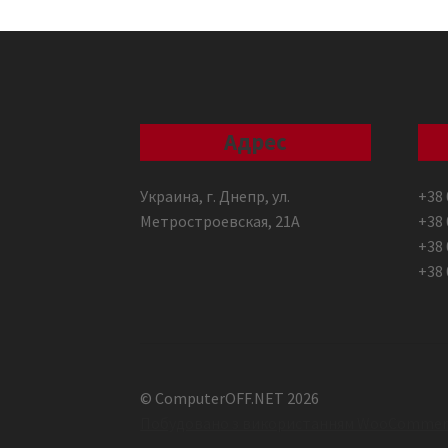
Адрес
Украина, г. Днепр, ул.
+38 
Метростроевская, 21А
+38 
+38 
+38 
© ComputerOFF.NET 2026
Побудовано з використанням WooCommer