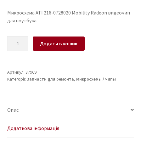
Микросхема ATI 216-0728020 Mobility Radeon видеочип
для ноутбука
Микросхема
Додати в кошик
ATI
216-
0728020
Mobility
Артикул:
37969
Категорії:
Запчасти для ремонта
,
Микросхемы / чипы
Radeon
видеочип
для
ноутбука
Опис
кількість
Додаткова інформація