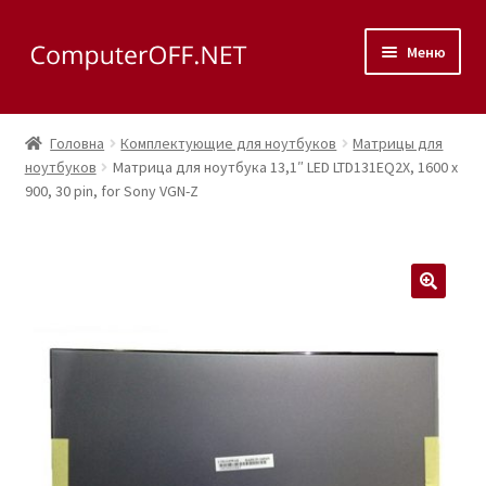
Перейти
Перейти
Меню
до
до
навігації
вмісту
Корзина
Головна
Комплектующие для ноутбуков
Матрицы для
Розгор
ноутбуков
Матрица для ноутбука 13,1″ LED LTD131EQ2X, 1600 x
Магазин
900, 30 pin, for Sony VGN-Z
вкладе
меню
Розгор
Сервис
вкладе
меню
Контакты
🔍
Как доехать?
Розгор
Скупка
вкладе
меню