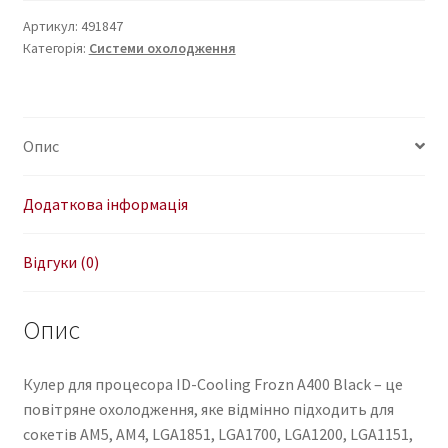
Frozn
Артикул:
491847
Категорія:
Системи охолодження
A400
Black
кількість
Опис
Додаткова інформація
Відгуки (0)
Опис
Кулер для процесора ID-Cooling Frozn A400 Black – це
повітряне охолодження, яке відмінно підходить для
сокетів AM5, AM4, LGA1851, LGA1700, LGA1200, LGA1151,