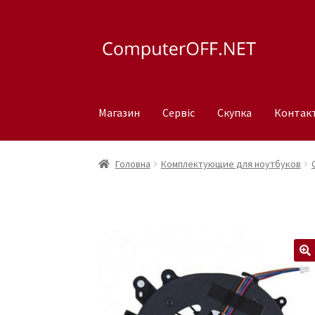
Перейти
Перейти
до
до
навігації
вмісту
Магазин
Сервіс
Скупка
Контак
Головна
Комплектующие для ноутбуков
🔍