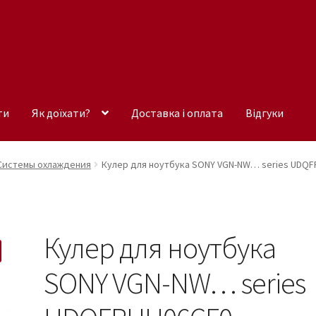
ти
Як доїхати?
Доставка і оплата
Відгуки
Системы охлаждения
Кулер для ноутбука SONY VGN-NW… series UDQ
Кулер для ноутбука
SONY VGN-NW… series