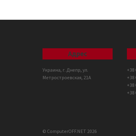
Адрес
Украина, г. Днепр, ул.
+38 
Метростроевская, 21А
+38 
+38 
+38 
© ComputerOFF.NET 2026