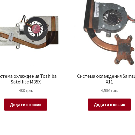
стема охлаждения Toshiba
Система охлаждения Sams
Satellite M35X
X11
480
грн.
4,596
грн.
Додати в кошик
Додати в кошик