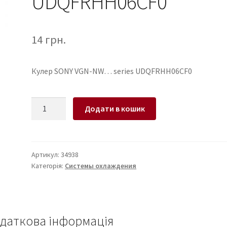
UDQFRHH06CF0
14
грн.
Кулер SONY VGN-NW… series UDQFRHH06CF0
Кулер
Додати в кошик
для
ноутбука
SONY
VGN-
Артикул:
34938
Категорія:
Системы охлаждения
NW...
series
UDQFRHH06CF0
кількість
даткова інформація