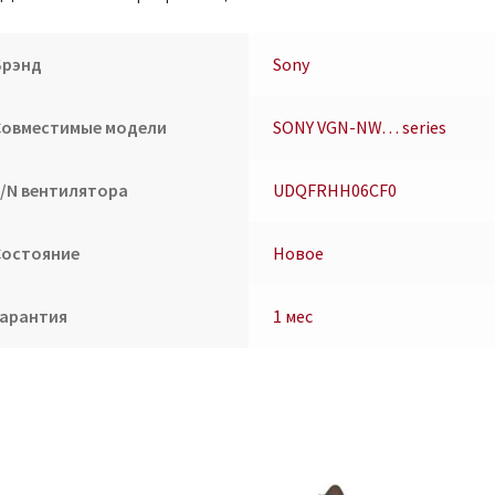
Брэнд
Sony
Совместимые модели
SONY VGN-NW… series
P/N вентилятора
UDQFRHH06CF0
Состояние
Новое
Гарантия
1 мес