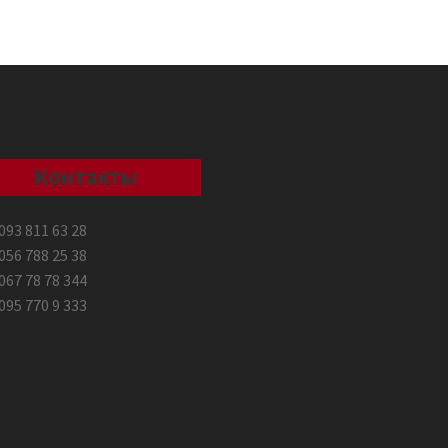
Контакты
093 811 63 28
056 788 25 38
067 78 78 344
095 770 9 333