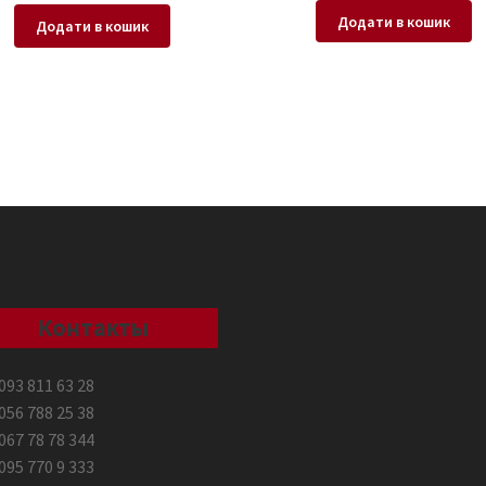
Додати в кошик
Додати в кошик
Контакты
093 811 63 28
056 788 25 38
067 78 78 344
095 770 9 333