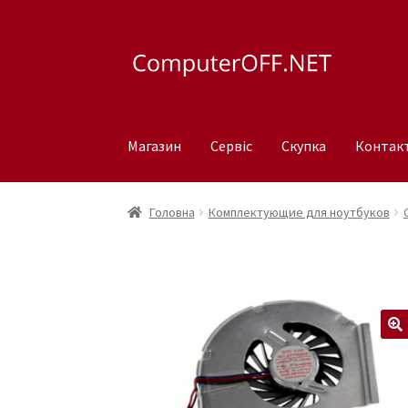
Перейти
Перейти
до
до
навігації
вмісту
Магазин
Сервіс
Скупка
Контак
Головна
Комплектующие для ноутбуков
🔍