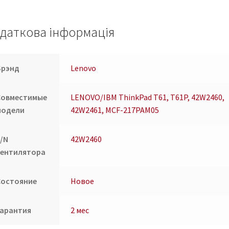
42W2460,
42W2461,
MCF-
даткова інформація
217PAM05
кількість
Брэнд
Lenovo
Совместимые
LENOVO/IBM ThinkPad T61, T61P, 42W2460,
модели
42W2461, MCF-217PAM05
P/N
42W2460
вентилятора
Состояние
Новое
Гарантия
2 мес