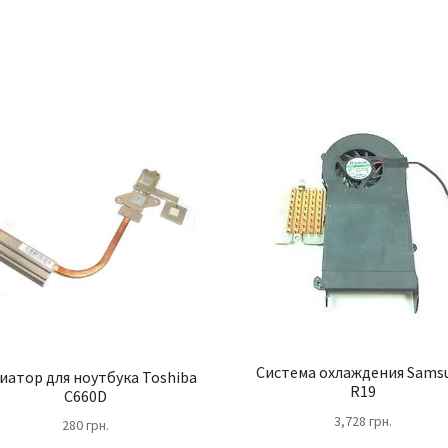
Система охлаждения Sams
иатор для ноутбука Toshiba
R19
C660D
3,728
грн.
280
грн.