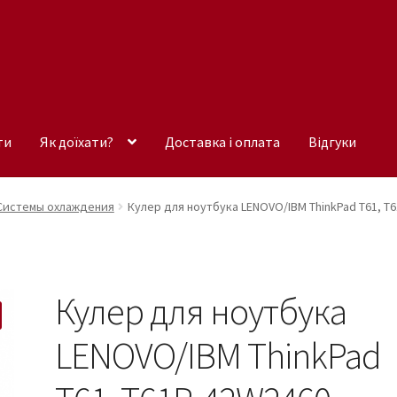
ти
Як доїхати?
Доставка і оплата
Відгуки
Системы охлаждения
Кулер для ноутбука LENOVO/IBM ThinkPad T61, T
Кулер для ноутбука
LENOVO/IBM ThinkPad