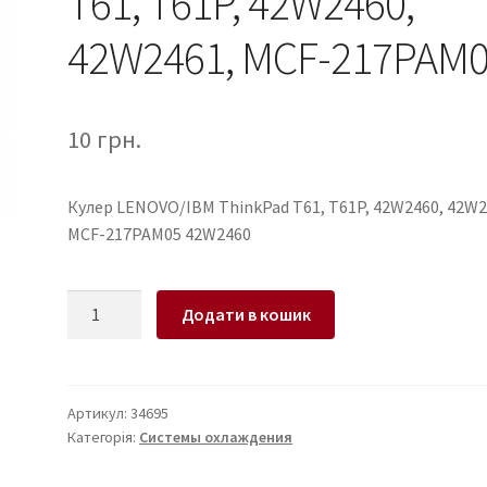
T61, T61P, 42W2460,
42W2461, MCF-217PAM
10
грн.
Кулер LENOVO/IBM ThinkPad T61, T61P, 42W2460, 42W2
MCF-217PAM05 42W2460
Кулер
Додати в кошик
для
ноутбука
LENOVO/IBM
ThinkPad
Артикул:
34695
Категорія:
Системы охлаждения
T61,
T61P,