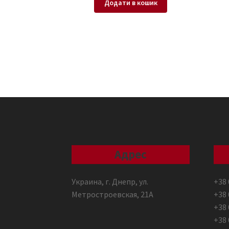
Додати в кошик
Адрес
Украина, г. Днепр, ул.
+38 
Метростроевская, 21А
+38 
+38 
+38 