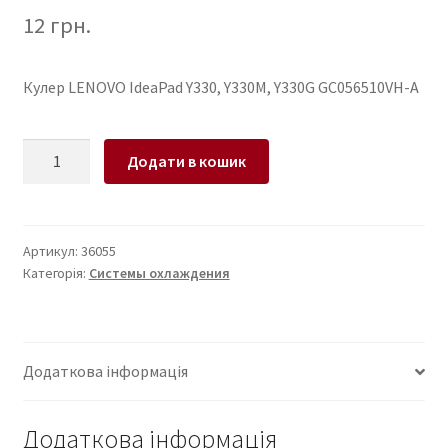
12
грн.
Кулер LENOVO IdeaPad Y330, Y330M, Y330G GC056510VH-A
Кулер
Додати в кошик
для
ноутбука
LENOVO
IdeaPad
Артикул:
36055
Категорія:
Системы охлаждения
Y330,
Y330M,
Y330G
GC056510VH-
Додаткова інформація
A
кількість
Додаткова інформація