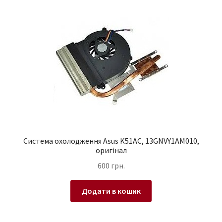
Система охолодження Asus K51AC, 13GNVY1AM010,
оригінал
600
грн.
Додати в кошик