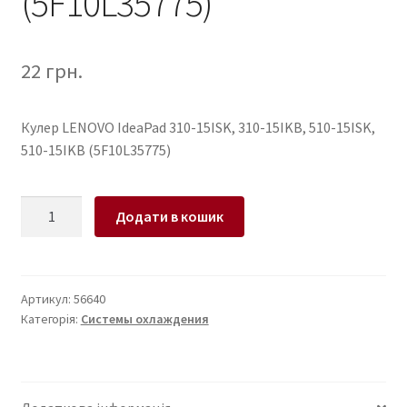
(5F10L35775)
22
грн.
Кулер LENOVO IdeaPad 310-15ISK, 310-15IKB, 510-15ISK,
510-15IKB (5F10L35775)
Кулер
Додати в кошик
для
ноутбука
LENOVO
IdeaPad
Артикул:
56640
Категорія:
Системы охлаждения
310-
15ISK,
310-
15IKB,