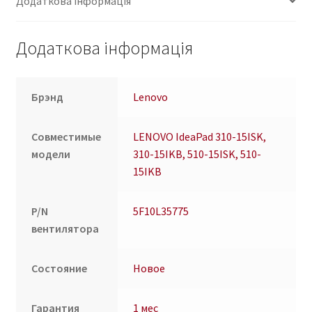
Додаткова інформація
510-
15ISK,
510-
Додаткова інформація
15IKB
(5F10L35775)
кількість
Брэнд
Lenovo
Совместимые
LENOVO IdeaPad 310-15ISK,
модели
310-15IKB, 510-15ISK, 510-
15IKB
P/N
5F10L35775
вентилятора
Состояние
Новое
Гарантия
1 мес