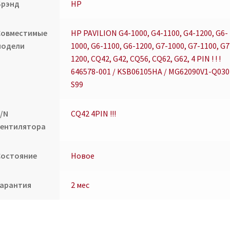
1000,
Брэнд
HP
G6-
1100,
Совместимые
HP PAVILION G4-1000, G4-1100, G4-1200, G6-
G6-
модели
1000, G6-1100, G6-1200, G7-1000, G7-1100, G7
1200,
1200, CQ42, G42, CQ56, CQ62, G62, 4 PIN ! ! !
G7-
646578-001 / KSB06105HA / MG62090V1-Q030
1000,
S99
G7-
1100,
P/N
CQ42 4PIN !!!
G7-
вентилятора
1200,
CQ42,
Состояние
Новое
G42,
CQ56,
CQ62,
Гарантия
2 мес
G62,
4
PIN