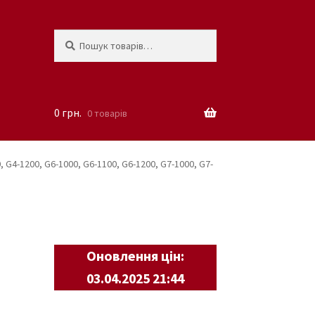
Шукати:
Шукати
0
грн.
0 товарів
 G4-1200, G6-1000, G6-1100, G6-1200, G7-1000, G7-
Оновлення цін:
03.04.2025 21:44