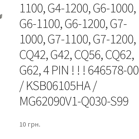
1100, G4-1200, G6-1000,
G6-1100, G6-1200, G7-
1000, G7-1100, G7-1200,
CQ42, G42, CQ56, CQ62,
G62, 4 PIN ! ! ! 646578-0
/ KSB06105HA /
MG62090V1-Q030-S99
10
грн.