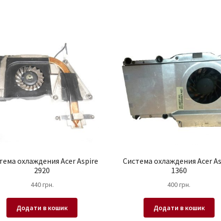
!
!
!
646578-
001
/
KSB06105HA
/
MG62090V1-
Q030-
S99
кількість
тема охлаждения Acer Aspire
Система охлаждения Acer As
2920
1360
440
грн.
400
грн.
Додати в кошик
Додати в кошик