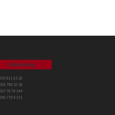
Контакты
093 811 63 28
056 788 25 38
067 78 78 344
095 770 9 333