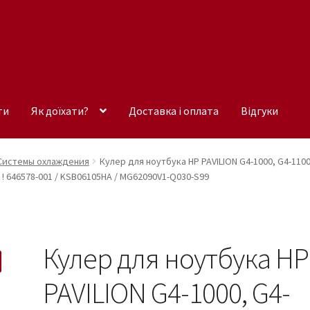
ти
Як доїхати?
Доставка і оплата
Відгуки
Системы охлаждения
Кулер для ноутбука HP PAVILION G4-1000, G4-1100,
! ! ! 646578-001 / KSB06105HA / MG62090V1-Q030-S99
Кулер для ноутбука HP
PAVILION G4-1000, G4-