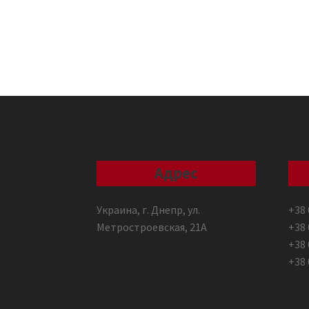
Адрес
Украина, г. Днепр, ул.
+38 
Метростроевская, 21А
+38 
+38 
+38 