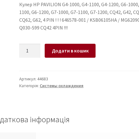
Кулер HP PAVILION G4-1000, G4-1100, G4-1200, G6-1000,
1100, G6-1200, G7-1000, G7-1100, G7-1200, CQ42, G42, C
CQ62, G62, 4 PIN ! ! ! 646578-001 / KSB06105HA / MG6209
Q030-S99 CQ42 4PIN !!!
Кулер
Додати в кошик
для
ноутбука
HP
PAVILION
Артикул:
44683
Категорія:
Системы охлаждения
G4-
1000,
G4-
1100,
G4-
даткова інформація
1200,
G6-