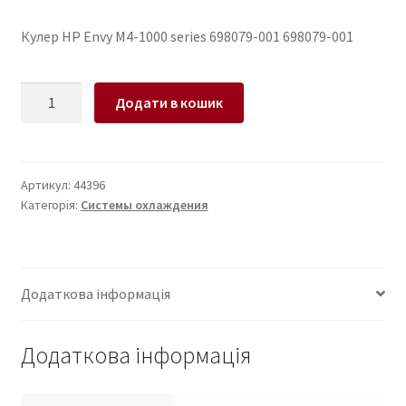
Кулер HP Envy M4-1000 series 698079-001 698079-001
Кулер
Додати в кошик
для
ноутбука
HP
Envy
Артикул:
44396
Категорія:
Системы охлаждения
M4-
1000
series
698079-
Додаткова інформація
001
кількість
Додаткова інформація