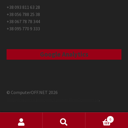
+38 093 811 63 28
+38 056 788 25 38
+38 067 78 78 344
+38 095 770 9 333
Google Analytics
© ComputerOFF.NET 2026
Побудовано з використанням WooCommerce
.
0
Шукати:
Шукати