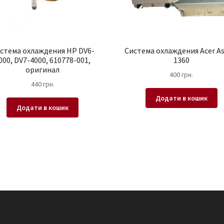
стема охлаждения HP DV6-
Система охлаждения Acer As
000, DV7-4000, 610778-001,
1360
оригинал
400
грн.
440
грн.
Додати в кошик
Додати в кошик