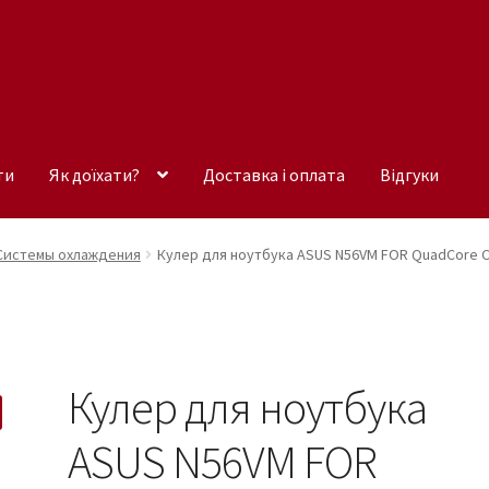
ти
Як доїхати?
Доставка і оплата
Відгуки
Системы охлаждения
Кулер для ноутбука ASUS N56VM FOR QuadCore CP
Кулер для ноутбука
ASUS N56VM FOR