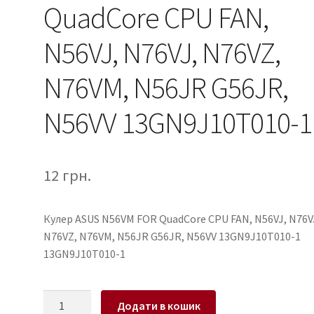
QuadCore CPU FAN,
N56VJ, N76VJ, N76VZ,
N76VM, N56JR G56JR,
N56VV 13GN9J10T010-1
12
грн.
Кулер ASUS N56VM FOR QuadCore CPU FAN, N56VJ, N76V
N76VZ, N76VM, N56JR G56JR, N56VV 13GN9J10T010-1
13GN9J10T010-1
Кулер
Додати в кошик