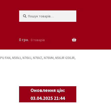
Шукати:
Шукати
0
грн.
0 товарів
U FAN, N56VJ, N76VJ, N76VZ, N76VM, N56JR G56JR,
Оновлення цін:
03.04.2025 21:44