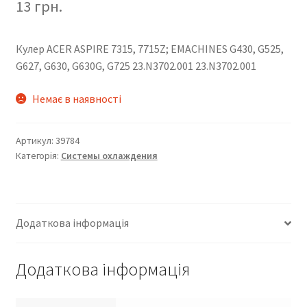
13
грн.
Кулер ACER ASPIRE 7315, 7715Z; EMACHINES G430, G525,
G627, G630, G630G, G725 23.N3702.001 23.N3702.001
Немає в наявності
Артикул:
39784
Категорія:
Системы охлаждения
Додаткова інформація
Додаткова інформація