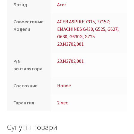
Брэнд
Acer
Совместимые
ACER ASPIRE 7315, 7715Z;
модели
EMACHINES G430, G525, G627,
G630, G630G, G725
23.N3702.001
P/N
23.N3702.001
вентилятора
Состояние
Новое
Гарантия
2 мес
Супутні товари