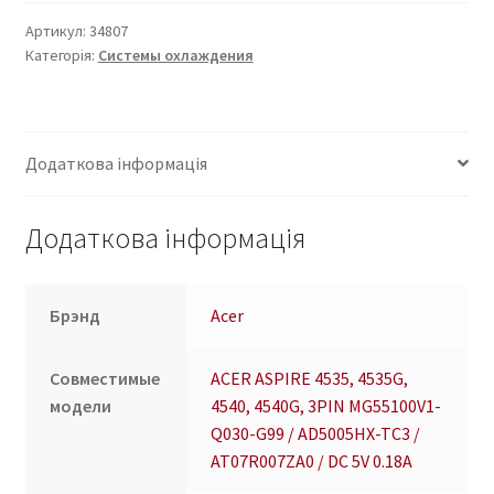
ACER
ASPIRE
Артикул:
34807
Категорія:
Системы охлаждения
4535,
4535G,
4540,
4540G,
Додаткова інформація
3PIN
MG55100V1-
Q030-
Додаткова інформація
G99
/
AD5005HX-
Брэнд
Acer
TC3
/
Совместимые
ACER ASPIRE 4535, 4535G,
AT07R007ZA0
модели
4540, 4540G, 3PIN MG55100V1-
/
Q030-G99 / AD5005HX-TC3 /
DC
AT07R007ZA0 / DC 5V 0.18A
5V