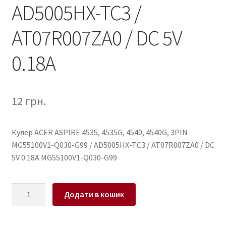
AD5005HX-TC3 /
AT07R007ZA0 / DC 5V
0.18A
12
грн.
Кулер ACER ASPIRE 4535, 4535G, 4540, 4540G, 3PIN
MG55100V1-Q030-G99 / AD5005HX-TC3 / AT07R007ZA0 / DC
5V 0.18A MG55100V1-Q030-G99
Кулер
Додати в кошик
для
ноутбука