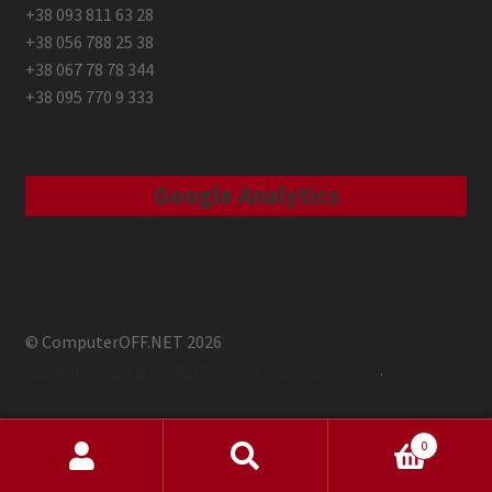
+38 093 811 63 28
+38 056 788 25 38
+38 067 78 78 344
+38 095 770 9 333
Google Analytics
© ComputerOFF.NET 2026
Побудовано з використанням WooCommerce
.
0
Шукати:
Шукати