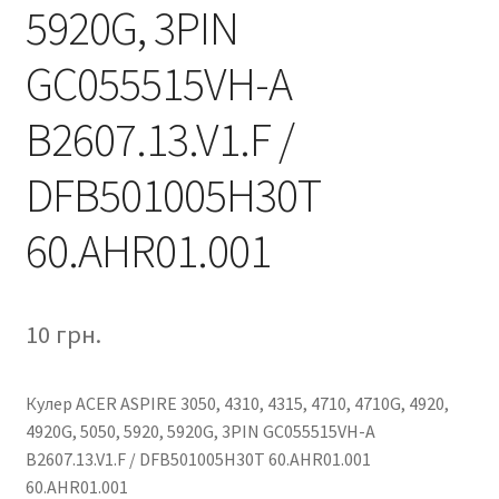
5920G, 3PIN
GC055515VH-A
B2607.13.V1.F /
DFB501005H30T
60.AHR01.001
10
грн.
Кулер ACER ASPIRE 3050, 4310, 4315, 4710, 4710G, 4920,
4920G, 5050, 5920, 5920G, 3PIN GC055515VH-A
B2607.13.V1.F / DFB501005H30T 60.AHR01.001
60.AHR01.001