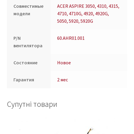
GC055515VH-
Совместимые
ACER ASPIRE 3050, 4310, 4315,
A
модели
4710, 4710G, 4920, 4920G,
B2607.13.V1.F
5050, 5920, 5920G
/
DFB501005H30T
P/N
60.AHR01.001
60.AHR01.001
вентилятора
кількість
Состояние
Новое
Гарантия
2 мес
Супутні товари