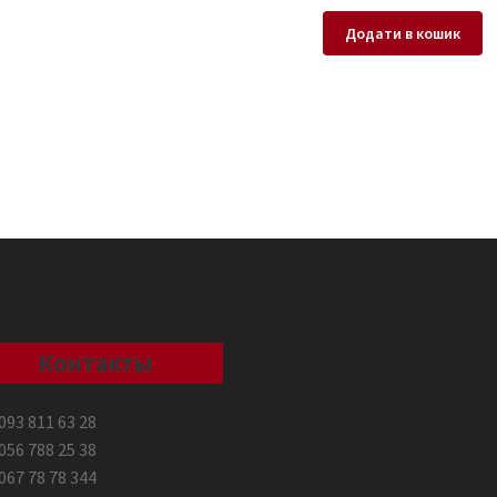
Додати в кошик
Контакты
093 811 63 28
056 788 25 38
067 78 78 344