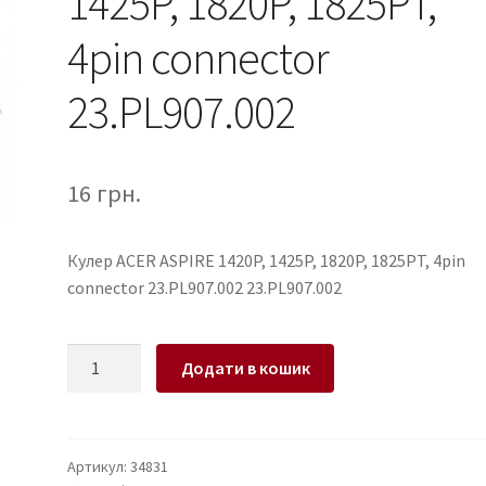
1425P, 1820P, 1825PT,
4pin connector
23.PL907.002
16
грн.
Кулер ACER ASPIRE 1420P, 1425P, 1820P, 1825PT, 4pin
connector 23.PL907.002 23.PL907.002
Кулер
Додати в кошик
для
ноутбука
ACER
ASPIRE
Артикул:
34831