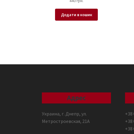
440
грн.
Додати в кошик
Адрес
Украина, г. Днепр, ул.
+38 
Метростроевская, 21А
+38 
+38 