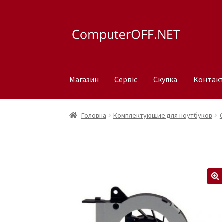
Перейти
Перейти
до
до
навігації
вмісту
Магазин
Сервіс
Скупка
Контак
Головна
Комплектующие для ноутбуков
🔍