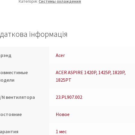
Категорія:
Системы охлаждения
1420P,
1425P,
1820P,
1825PT,
4pin
даткова інформація
connector
23.PL907.002
кількість
Брэнд
Acer
Совместимые
ACER ASPIRE 1420P, 1425P, 1820P,
модели
1825PT
P/N вентилятора
23.PL907.002
Состояние
Новое
Гарантия
1 мес