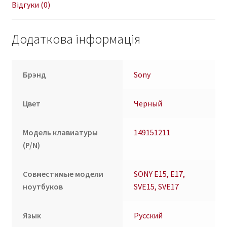
black
Відгуки (0)
frame
кількість
Додаткова інформація
Брэнд
Sony
Цвет
Черный
Модель клавиатуры
149151211
(P/N)
Совместимые модели
SONY E15, E17,
ноутбуков
SVE15, SVE17
Язык
Русский