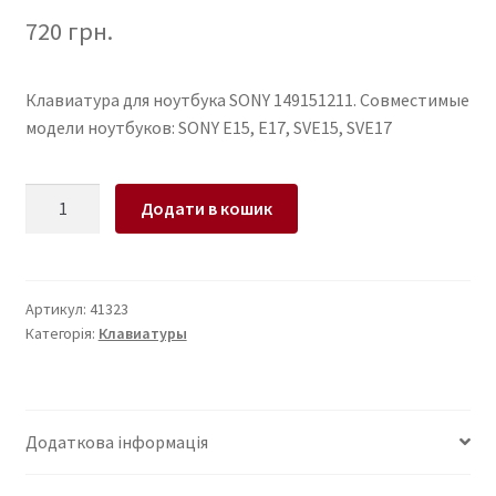
720
грн.
Клавиатура для ноутбука SONY 149151211. Совместимые
модели ноутбуков: SONY E15, E17, SVE15, SVE17
Клавиатура
Додати в кошик
для
ноутбука
SONY
E15,
Артикул:
41323
Категорія:
Клавиатуры
E17,
SVE15,
SVE17,
149151211
Додаткова інформація
rus,
black,