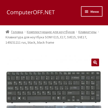
Перейти
Перейти
Меню
до
до
навігації
вмісту
Корзина
Головна
Комплектующие для ноутбуков
Клавиатуры
Розгор
Клавиатура для ноутбука SONY E15, E17, SVE15, SVE17,
Магазин
149151211 rus, black, black frame
вкладе
меню
Розгор
Сервис
вкладе
меню
Контакты
🔍
Как доехать?
Розгор
Скупка
вкладе
меню