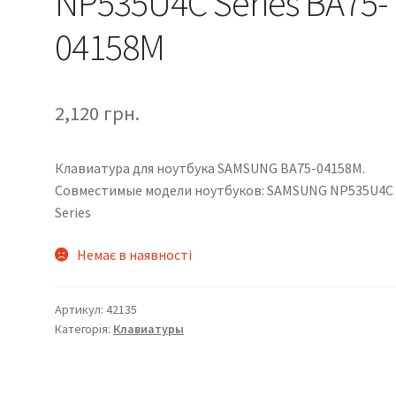
NP535U4C Series BA75-
04158M
2,120
грн.
Клавиатура для ноутбука SAMSUNG BA75-04158M.
Совместимые модели ноутбуков: SAMSUNG NP535U4C
Series
Немає в наявності
Артикул:
42135
Категорія:
Клавиатуры