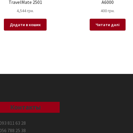
TravelMate 2501
A6000
4,544
грн.
400
грн.
Додати в кошик
Читати далі
Контакты
093 811 63 28
056 788 25 38