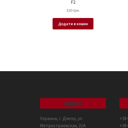
F2
320
грн.
Додати в кошик
Адрес
Украина, г. Днепр, ул.
+38 
Метростроевская, 21А
+38 