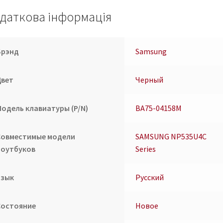
даткова інформація
Брэнд
Samsung
Цвет
Черный
Модель клавиатуры (P/N)
BA75-04158M
Совместимые модели
SAMSUNG NP535U4C
ноутбуков
Series
Язык
Русский
Состояние
Новое