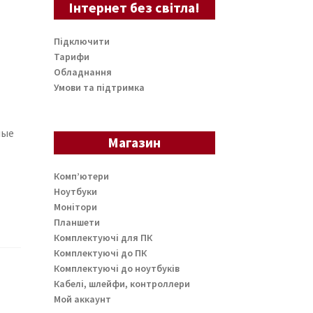
Інтернет без світла!
Підключити
Тарифи
Обладнання
Умови та підтримка
мые
Магазин
Комп’ютери
Ноутбуки
Монітори
Планшети
Комплектуючі для ПК
Комплектуючі до ПК
Комплектуючі до ноутбуків
Кабелі, шлейфи, контроллери
Мой аккаунт