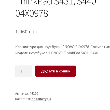
ThinkPad S431, S440
04X0978
1,960
грн.
Клавиатура для ноутбука LENOVO 04X0978. Совмести
модели ноутбуков: LENOVO ThinkPad S431, S440
Клавиатура
Додати в кошик
для
ноутбука
LENOVO
ThinkPad
Артикул:
44226
Категорія:
Клавиатуры
S431,
S440