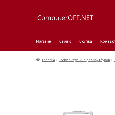
Перейти
Перейти
до
до
навігації
вмісту
Магазин
Сервіс
Скупка
Контак
Головна
Комплектующие для ноутбуков