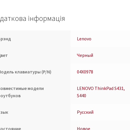
04X0978
кількість
даткова інформація
Брэнд
Lenovo
Цвет
Черный
Модель клавиатуры (P/N)
04X0978
Совместимые модели
LENOVO ThinkPad S431,
ноутбуков
S440
Язык
Русский
Состояние
Новое