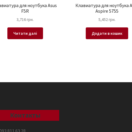
авиатура для ноутбука Asus
Клавиатура для ноутбука A
F5R
Aspire 5755
3,716
грн.
5,452
грн.
Читати далі
Додати в кошик
Контакты
093 811 63 28