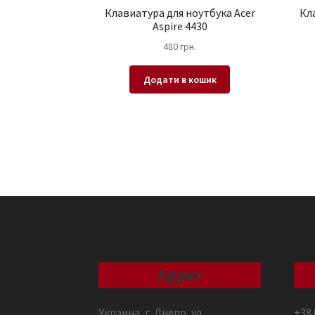
Клавиатура для ноутбука Acer
Кл
Aspire 4430
480
грн.
Додати в кошик
Адрес
Украина, г. Днепр, ул.
+38 