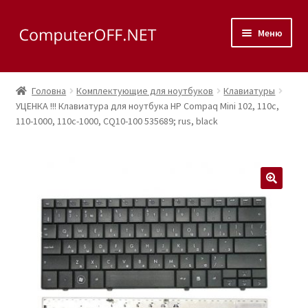
Перейти
Перейти
Меню
до
до
навігації
вмісту
Корзина
Головна
Комплектующие для ноутбуков
Клавиатуры
Розгор
УЦЕНКА !!! Клавиатура для ноутбука HP Compaq Mini 102, 110c,
Магазин
110-1000, 110c-1000, CQ10-100 535689; rus, black
вкладе
меню
Розгор
Сервис
вкладе
меню
Контакты
🔍
Как доехать?
Розгор
Скупка
вкладе
меню