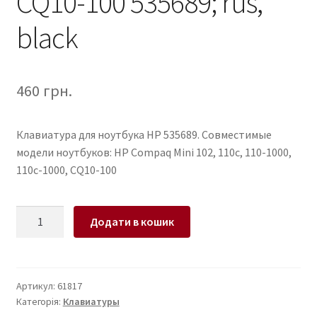
CQ10-100 535689; rus,
black
460
грн.
Клавиатура для ноутбука HP 535689. Совместимые
модели ноутбуков: HP Compaq Mini 102, 110c, 110-1000,
110c-1000, CQ10-100
УЦЕНКА
Додати в кошик
!!!
Клавиатура
для
ноутбука
Артикул:
61817
Категорія:
Клавиатуры
HP