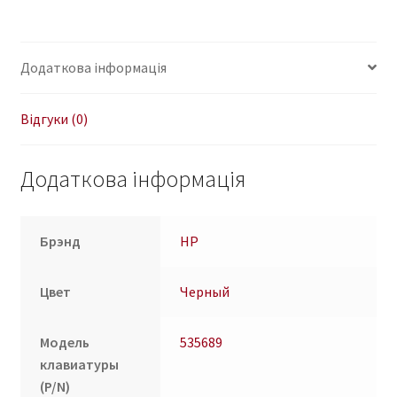
Compaq
Mini
102,
Додаткова інформація
110c,
110-
1000,
Відгуки (0)
110c-
1000,
Додаткова інформація
CQ10-
100
535689;
Брэнд
HP
rus,
black
Цвет
Черный
кількість
Модель
535689
клавиатуры
(P/N)