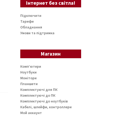
Інтернет без світла!
Підключити
Тарифи
Обладнання
Умови та підтримка
Магазин
Комп’ютери
Ноутбуки
Монітори
Планшети
Комплектуючі для ПК
Комплектуючі до ПК
Комплектуючі до ноутбуків
Кабелі, шлейфи, контроллери
Мой аккаунт