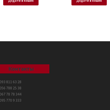
Додати в кошик
Додати в кошик
Контакты
093 811 63 28
056 788 25 38
067 78 78 344
095 770 9 333