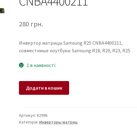
CNBA4400211
280
грн.
Инвертор матрицы Samsung R25 CNBA4400211,
совместимые ноутбуки: Samsung R18, R20, R23, R25
1 в наявності
Инвертор
Додати в кошик
матрицы
Samsung
R25
CNBA4400211
Артикул:
#2996
Категорія:
Инверторы матриц
кількість