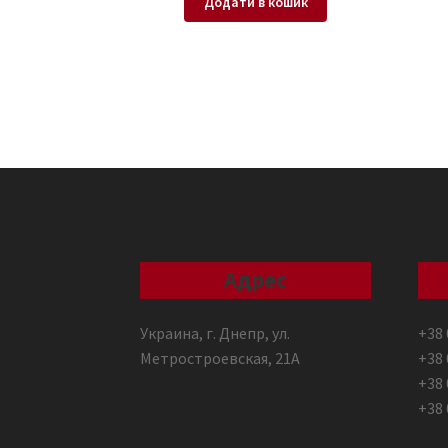
Додати в кошик
Адрес
Украина, г. Днепр, ул.
+38 
Метростроевская, 21А
+38 
+38 
+38 