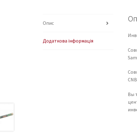
Оп
Опис
Инв
Додаткова інформація
Сов
Sams
Сов
CNB
Вы 
цен
инв