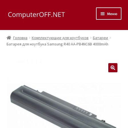
Перейти
Перейти
Меню
до
до
навігації
вмісту
Корзина
Головна
Комплектующие для ноутбуков
Батареи
Розгор
Батарея для ноутбука Samsung R40 AA-PB4NC6B 4000mAh
Магазин
вкладе
меню
Розгор
Сервис
вкладе
меню
Контакты
🔍
Как доехать?
Розгор
Скупка
вкладе
меню