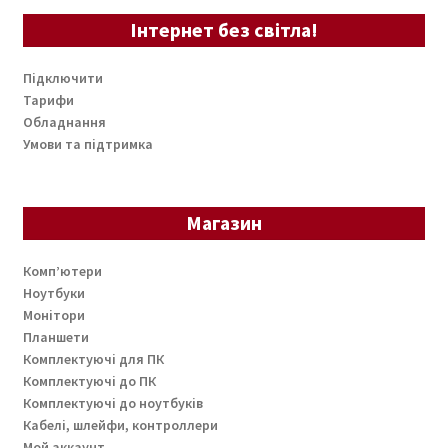
Інтернет без світла!
Підключити
Тарифи
Обладнання
Умови та підтримка
Магазин
Комп’ютери
Ноутбуки
Монітори
Планшети
Комплектуючі для ПК
Комплектуючі до ПК
Комплектуючі до ноутбуків
Кабелі, шлейфи, контроллери
Мой аккаунт