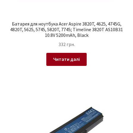
Батарея для ноутбука Acer Aspire 3820T, 4625, 4745G,
4820T, 5625, 5745, 5820T, 7745; Timeline 3820T AS10B31
10.8V 5200mAh, Black
332
грн.
Читати далі