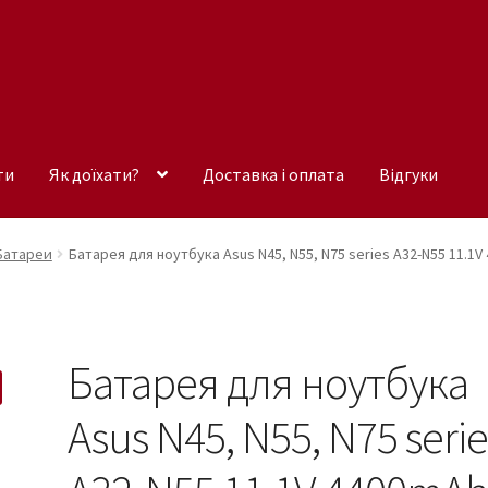
ти
Як доїхати?
Доставка і оплата
Відгуки
Батареи
Батарея для ноутбука Asus N45, N55, N75 series A32-N55 11.1V
Батарея для ноутбука
Asus N45, N55, N75 serie