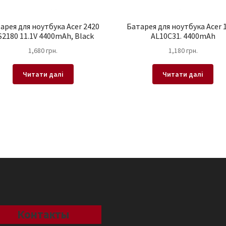
арея для ноутбука Acer 2420
Батарея для ноутбука Acer 
2180 11.1V 4400mAh, Black
AL10C31. 4400mAh
1,680
грн.
1,180
грн.
Читати далі
Читати далі
Контакты