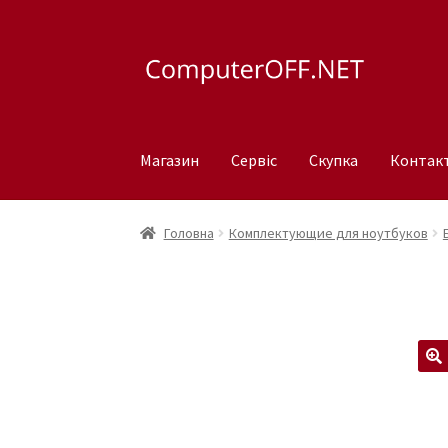
Перейти
Перейти
до
до
навігації
вмісту
Магазин
Сервіс
Скупка
Контак
Головна
Комплектующие для ноутбуков
🔍