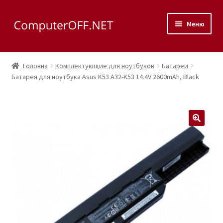
Перейти
Перейти
Меню
до
до
навігації
вмісту
Корзина
Головна
Комплектующие для ноутбуков
Батареи
Розгор
Батарея для ноутбука Asus K53 A32-K53 14.4V 2600mAh, Black
Магазин
вкладе
меню
Розгор
Сервис
вкладе
меню
Контакты
🔍
Как доехать?
Розгор
Скупка
вкладе
меню