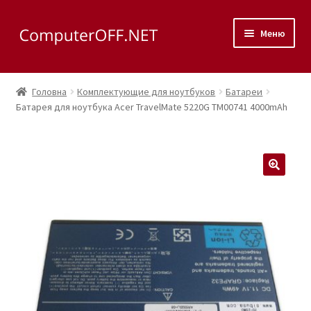
Перейти
Перейти
Меню
до
до
навігації
вмісту
Корзина
Головна
Комплектующие для ноутбуков
Батареи
Розгор
Батарея для ноутбука Acer TravelMate 5220G TM00741 4000mAh
Магазин
вкладе
меню
Розгор
Сервис
вкладе
меню
Контакты
🔍
Как доехать?
Розгор
Скупка
вкладе
меню