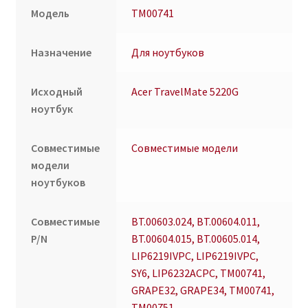
Модель
TM00741
Назначение
Для ноутбуков
Исходный
Acer TravelMate 5220G
ноутбук
Совместимые
Совместимые модели
модели
ноутбуков
Совместимые
BT.00603.024, BT.00604.011,
P/N
BT.00604.015, BT.00605.014,
LIP6219IVPC, LIP6219IVPC,
SY6, LIP6232ACPC, TM00741,
GRAPE32, GRAPE34, TM00741,
TM00751